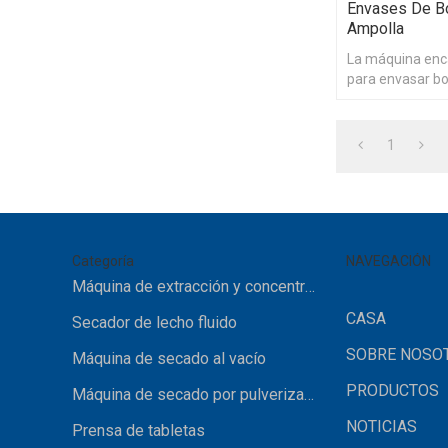
Envases De Bo
Ampolla
La máquina enc
para envasar bot
1
Categoría
NAVEGACIÓN
Máquina de extracción y concentración
CASA
Secador de lecho fluido
SOBRE NOSO
Máquina de secado al vacío
PRODUCTOS
Máquina de secado por pulverización
NOTICIAS
Prensa de tabletas