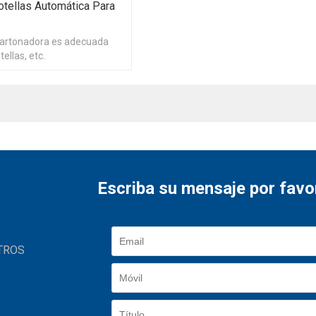
tellas Automática Para
artonadora es adecuada
ellas, etc.
Escriba su mensaje por favo
TROS