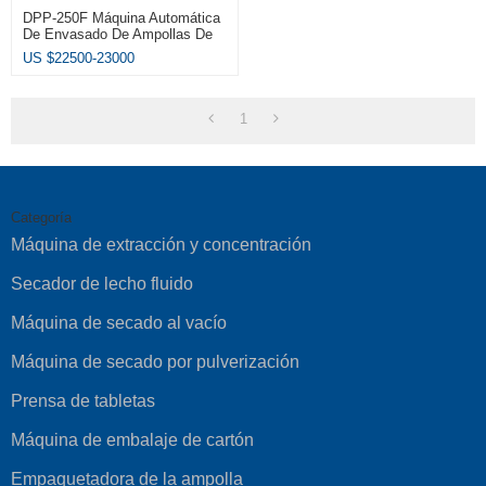
DPP-250F Máquina Automática
De Envasado De Ampollas De
Jeringa De Alta Frecuencia
US $
22500-23000
Tropical
1
Categoría
Máquina de extracción y concentración
Secador de lecho fluido
Máquina de secado al vacío
Máquina de secado por pulverización
Prensa de tabletas
Máquina de embalaje de cartón
Empaquetadora de la ampolla