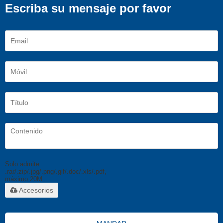
Escriba su mensaje por favor
Solo admite
.rar/.zip/.jpg/.png/.gif/.doc/.xls/.pdf,
máximo 20M
Accesorios