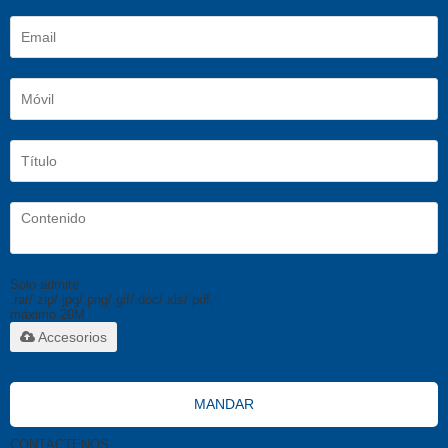
Solo admite
.rar/.zip/.jpg/.png/.gif/.doc/.xls/.pdf,
máximo 20M
Accesorios
MANDAR
CONTÁCTENOS