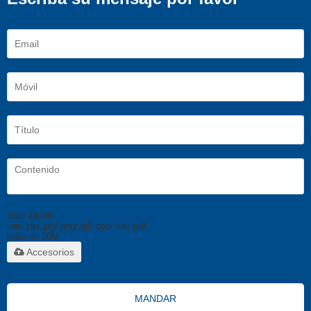
Solo admite
.rar/.zip/.jpg/.png/.gif/.doc/.xls/.pdf,
máximo 20M
Accesorios
MANDAR