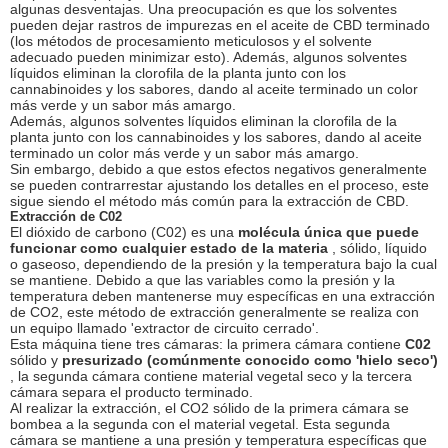
algunas desventajas. Una preocupación es que los solventes
pueden dejar rastros de impurezas en el aceite de CBD terminado
(los métodos de procesamiento meticulosos y el solvente
adecuado pueden minimizar esto). Además, algunos solventes
líquidos eliminan la clorofila de la planta junto con los
cannabinoides y los sabores, dando al aceite terminado un color
más verde y un sabor más amargo.
Además, algunos solventes líquidos eliminan la clorofila de la
planta junto con los cannabinoides y los sabores, dando al aceite
terminado un color más verde y un sabor más amargo.
Sin embargo, debido a que estos efectos negativos generalmente
se pueden contrarrestar ajustando los detalles en el proceso, este
sigue siendo el método más común para la extracción de CBD.
Extracción de C02
El dióxido de carbono (C02) es una
molécula única que puede
funcionar como cualquier estado de la materia
, sólido, líquido
o gaseoso, dependiendo de la presión y la temperatura bajo la cual
se mantiene. Debido a que las variables como la presión y la
temperatura deben mantenerse muy específicas en una extracción
de CO2, este método de extracción generalmente se realiza con
un equipo llamado 'extractor de circuito cerrado'.
Esta máquina tiene tres cámaras: la primera cámara contiene
C02
sólido y
presurizado (comúnmente conocido como 'hielo seco')
, la segunda cámara contiene material vegetal seco y la tercera
cámara separa el producto terminado.
Al realizar la extracción, el CO2 sólido de la primera cámara se
bombea a la segunda con el material vegetal. Esta segunda
cámara se mantiene a una presión y temperatura específicas que