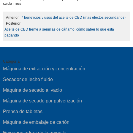
cada mes!
Anterior
7 beneficios y usos del aceite de CBD (más efectos secundarios)
Posterior
Aceite de CBD frente a semillas de cáñamo: cómo saber lo que está
pagando
Categoría
Máquina de extracción y concentración
Secador de lecho fluido
Máquina de secado al vacío
Máquina de secado por pulverización
Prensa de tabletas
Máquina de embalaje de cartón
Empaquetadora de la ampolla