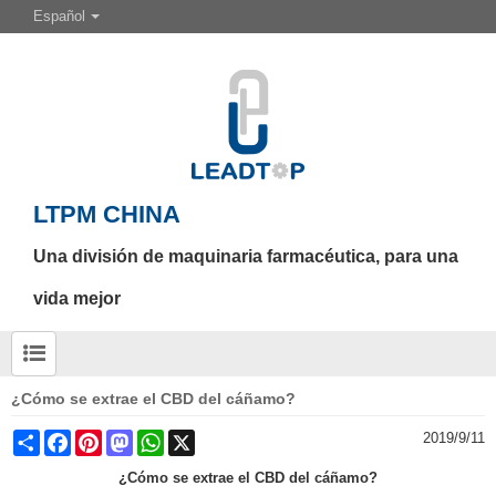
Español
LTPM CHINA
Una división de maquinaria farmacéutica, para una
vida mejor
¿Cómo se extrae el CBD del cáñamo?
Share
Facebook
Pinterest
Mastodon
WhatsApp
X
2019/9/11
¿Cómo se extrae el CBD del cáñamo?