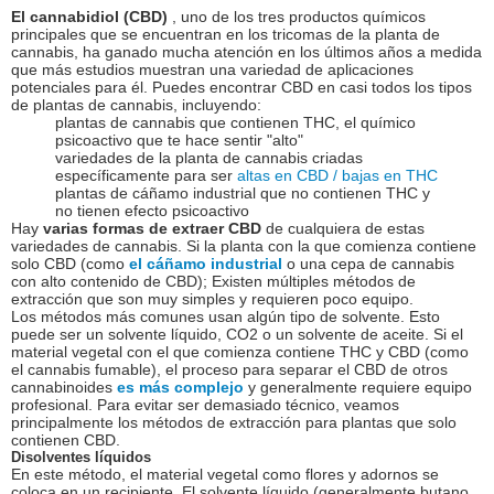
El cannabidiol (CBD)
, uno de los tres productos químicos
principales que se encuentran en los tricomas de la planta de
cannabis, ha ganado mucha atención en los últimos años a medida
que más estudios muestran una variedad de aplicaciones
potenciales para él. Puedes encontrar CBD en casi todos los tipos
de plantas de cannabis, incluyendo:
plantas de cannabis que contienen THC, el químico
psicoactivo que te hace sentir "alto"
variedades de la planta de cannabis criadas
específicamente para ser
altas en CBD / bajas en THC
plantas de cáñamo industrial que no contienen THC y
no tienen efecto psicoactivo
Hay
varias formas de extraer CBD
de cualquiera de estas
variedades de cannabis. Si la planta con la que comienza contiene
solo CBD (como
el cáñamo industrial
o una cepa de cannabis
con alto contenido de CBD); Existen múltiples métodos de
extracción que son muy simples y requieren poco equipo.
Los métodos más comunes usan algún tipo de solvente. Esto
puede ser un solvente líquido, CO2 o un solvente de aceite. Si el
material vegetal con el que comienza contiene THC y CBD (como
el cannabis fumable), el proceso para separar el CBD de otros
cannabinoides
es más complejo
y generalmente requiere equipo
profesional. Para evitar ser demasiado técnico, veamos
principalmente los métodos de extracción para plantas que solo
contienen CBD.
Disolventes líquidos
En este método, el material vegetal como flores y adornos se
coloca en un recipiente. El solvente líquido (generalmente butano,