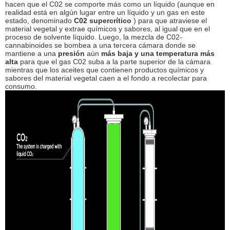
hacen que el C02 se comporte más como un líquido (aunque en
realidad está en algún lugar entre un líquido y un gas en este
estado, denominado
C02 supercrítico
) para que atraviese el
material vegetal y extrae químicos y sabores, al igual que en el
proceso de solvente líquido. Luego, la mezcla de C02-
cannabinoides se bombea a una tercera cámara donde se
mantiene a una
presión
aún
más baja y una temperatura más
alta
para que el gas C02 suba a la parte superior de la cámara
mientras que los aceites que contienen productos químicos y
sabores del material vegetal caen a el fondo a recolectar para
consumo.