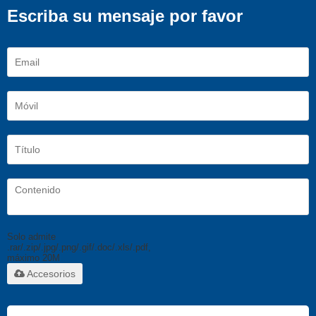
Escriba su mensaje por favor
Solo admite
.rar/.zip/.jpg/.png/.gif/.doc/.xls/.pdf,
máximo 20M
Accesorios