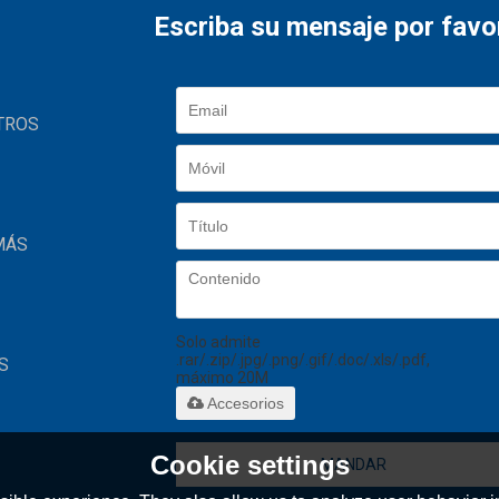
Escriba su mensaje por favo
TROS
MÁS
Solo admite
.rar/.zip/.jpg/.png/.gif/.doc/.xls/.pdf,
S
máximo 20M
Accesorios
Cookie settings
MANDAR