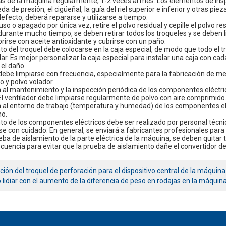
as de la máquina regularmente, 1-2 veces al mes. Los elementos de inspecci
da de presión, el cigüeñal, la guía del riel superior e inferior y otras pi
efecto, deberá repararse y utilizarse a tiempo.
so o apagado por única vez, retire el polvo residual y cepille el polvo r
durante mucho tiempo, se deben retirar todos los troqueles y se deben li
rirse con aceite antioxidante y cubrirse con un paño.
to del troquel debe colocarse en la caja especial, de modo que todo el t
ar. Es mejor personalizar la caja especial para instalar una caja con cada
el daño.
o debe limpiarse con frecuencia, especialmente para la fabricación de 
o y polvo volador.
n al mantenimiento y la inspección periódica de los componentes eléct
l ventilador debe limpiarse regularmente de polvo con aire comprimido
n al entorno de trabajo (temperatura y humedad) de los componentes elé
no.
to de los componentes eléctricos debe ser realizado por personal técnic
se con cuidado. En general, se enviará a fabricantes profesionales par
eba de aislamiento de la parte eléctrica de la máquina, se deben quitar tod
ecuencia para evitar que la prueba de aislamiento dañe el convertidor de
ación del troquel de perforación para el dispositivo central de la máquin
lidiar con el aumento de la diferencia de peso en rodajas en la máquina