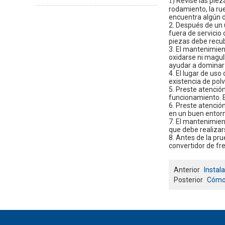
Revise las piez
1)
rodamiento, la rue
encuentra algún d
2. Después de un u
fuera de servicio 
piezas debe recub
3. El mantenimien
oxidarse ni magull
ayudar a dominar 
4. El lugar de us
existencia de polv
5. Preste atenció
funcionamiento. E
6. Preste atenció
en un buen entor
7. El mantenimien
que debe realizar
8. Antes de la pru
convertidor de fr
Anterior
Instal
Posterior
Cómo 