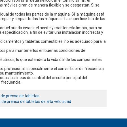
ón son si la rueda helicoidal, el tornillo sinfín, el
ezas móviles giran de manera flexible y se desgastan. Si se
esidual de todas las partes de la máquina. Si la máquina está
mpiar y limpiar todas las máquinas. La superficie lisa de las
roquel pueda invadir el aceite y mantenerlo limpio, para no
 especificación, a fin de evitar una instalación incorrecta y
medicamentos y tabletas comestibles, no es adecuado para la
ricos para mantenerlos en buenas condiciones de
.
ctricos, lo que extenderá la vida útil de los componentes
o profesional, especialmente el convertidor de frecuencia,
a su mantenimiento.
as las líneas de control del circuito principal del
 frecuencia.
a de prensa de tabletas
 de prensa de tabletas de alta velocidad