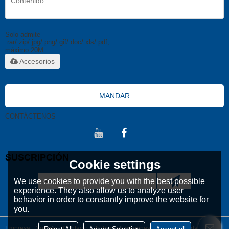
Solo admite
.rar/.zip/.jpg/.png/.gif/.doc/.xls/.pdf,
máximo 20M
Accesorios
MANDAR
CONTÁCTENOS
SUSCRIPCIÓN
Cookie settings
We use cookies to provide you with the best possible
experience. They also allow us to analyze user
behavior in order to constantly improve the website for
you.
Empresa
Noticias
Contacto
Problemas comunes
Noticia Privada