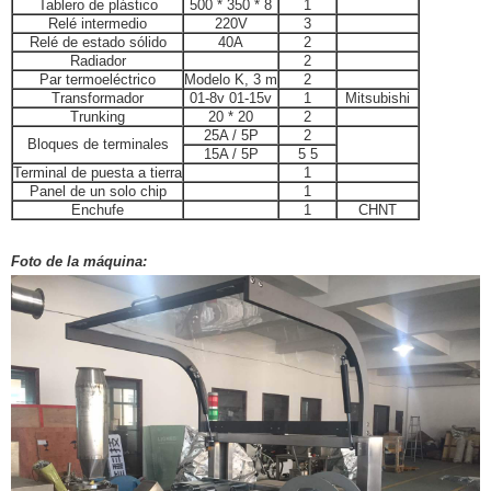
Tablero de plástico
500 * 350 * 8
1
Relé intermedio
220V
3
Relé de estado sólido
40A
2
Radiador
2
Par termoeléctrico
Modelo K, 3 m
2
Transformador
01-8v 01-15v
1
Mitsubishi
Trunking
20 * 20
2
25A / 5P
2
Bloques de terminales
15A / 5P
5 5
Terminal de puesta a tierra
1
Panel de un solo chip
1
Enchufe
1
CHNT
Foto de la máquina: