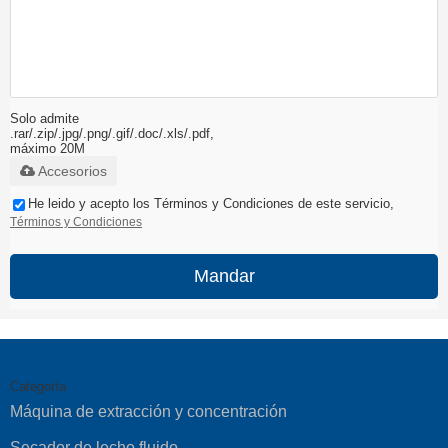
Solo admite
.rar/.zip/.jpg/.png/.gif/.doc/.xls/.pdf,
máximo 20M
Accesorios
He leido y acepto los Términos y Condiciones de este servicio,
Términos y Condiciones
Mandar
Categoría
Máquina de extracción y concentración
Secador de lecho fluido