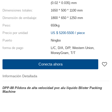
(0.02 * 0.035) mm
Dimensiones totales:
1650 * 500 * 1100 mm
Dimensión de embalaje:
1800 * 650 * 1250 mm
Peso:
650kg
Precio por unidad
US $ 5200-5500
/
piece
Puerto
Ningbo
forma de pago
L/C, D/A, D/P, Western Union,
MoneyGram, T/T
Conecta ahora
Información Detallada
DPP-88 Píldora de alta velocidad pvc alu líquido Blister Packi
ng
Machine