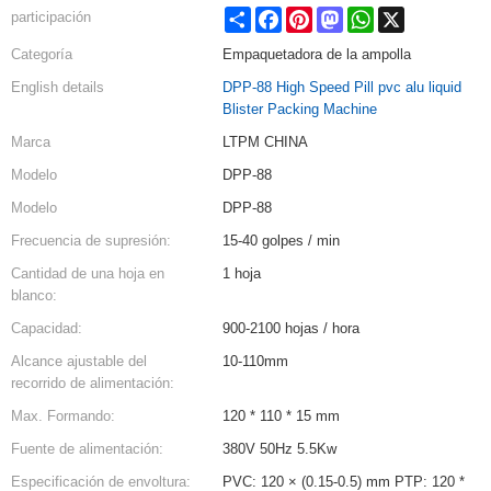
Share
Facebook
Pinterest
Mastodon
WhatsApp
X
participación
Categoría
Empaquetadora de la ampolla
English details
DPP-88 High Speed Pill pvc alu liquid
Blister Packing Machine
Marca
LTPM CHINA
Modelo
DPP-88
Modelo
DPP-88
Frecuencia de supresión:
15-40 golpes / min
Cantidad de una hoja en
1 hoja
blanco:
Capacidad:
900-2100 hojas / hora
Alcance ajustable del
10-110mm
recorrido de alimentación:
Max. Formando:
120 * 110 * 15 mm
Fuente de alimentación:
380V 50Hz 5.5Kw
Especificación de envoltura:
PVC: 120 × (0.15-0.5) mm PTP: 120 *