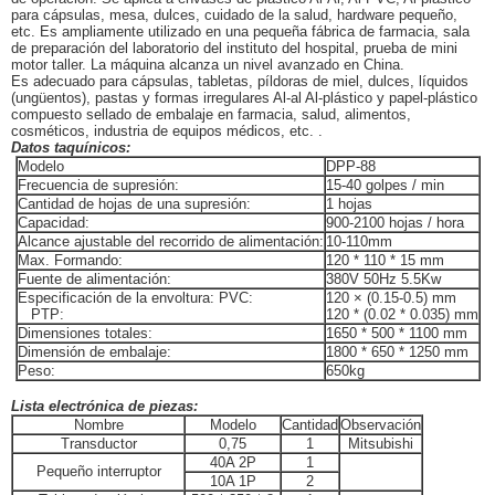
para cápsulas, mesa, dulces, cuidado de la salud, hardware pequeño,
etc. Es ampliamente utilizado en una pequeña fábrica de farmacia, sala
de preparación del laboratorio del instituto del hospital, prueba de mini
motor taller. La máquina alcanza un nivel avanzado en China.
Es adecuado para cápsulas, tabletas, píldoras de miel, dulces, líquidos
(ungüentos), pastas y formas irregulares Al-al Al-plástico y papel-plástico
compuesto sellado de embalaje en farmacia, salud, alimentos,
cosméticos, industria de equipos médicos, etc. .
Datos taquínicos:
Modelo
DPP-88
Frecuencia de supresión:
15-40 golpes / min
Cantidad de hojas de una supresión:
1 hojas
Capacidad:
900-2100 hojas / hora
Alcance ajustable del recorrido de alimentación:
10-110mm
Max. Formando:
120 * 110 * 15 mm
Fuente de alimentación:
380V 50Hz 5.5Kw
Especificación de la envoltura: PVC:
120 × (0.15-0.5) mm
PTP:
120 * (0.02 * 0.035) mm
Dimensiones totales:
1650 * 500 * 1100 mm
Dimensión de embalaje:
1800 * 650 * 1250 mm
Peso:
650kg
Lista electrónica de piezas:
Nombre
Modelo
Cantidad
Observación
Transductor
0,75
1
Mitsubishi
40A 2P
1
Pequeño interruptor
10A 1P
2