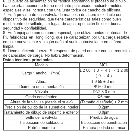
6. El puerto de alimentación se fabrica adoptando el proceso de dibujo.
La cubierta superior se forma mediante punzonado mediante moldes
especiales y se incrusta con una junta tórica de caucho de silicona.
7. Está provisto de una válvula de mariposa de acero inoxidable con
dispositivo de seguridad, que tiene características tales como buen
rendimiento de sellado, sin fugas de agua, operación flexible, buena
seguridad y confiabilidad.
8. Está equipado con un carro especial, que utiliza ruedas giratorias de
PU fabricadas en Hong Kong, que se caracterizan por una carga estable,
empuje conveniente y ningún daño al suelo autonivelante en el área
limpia.
9. Tiene suficiente fuerza. Su espesor de pared cumple con los requisitos
de capacidad de carga. No habrá deformación.
Datos técnicos principales:
Modelo
MCL
1
2
00
（
0
～
4
）
× 1
2
00
Largo * ancho
(mm)
（
0
～
4
）
Altura
1
9
55
± 3
mm
Diámetro de alimentación
Φ
50
0
mm
Válvula
DN2
5
0
mm
Grado concéntrico
Φ6
mm
Altura de la válvula (desde el suelo)
(Tamaño diseñado)
± 2 mm
Precisión de pulido de la superficie interior
0.2μm
Tratamiento de dibujo de superficie exterior
0.8μm
Sello de la válvula
Prueba de agua
Inspección de soldadura
Inspección de penetración
Patrón, número
Palabra podrida química