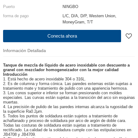
Puerto
NINGBO
forma de pago
L/C, D/A, D/P, Western Union,
MoneyGram, T/T
Conecta ahora
Información Detallada
Tanque de mezcla de líquido de acero inoxidable con descuento a
granel con mezclador homogeneizador con la mejor calidad
Introducción
1. Está hecho de acero inoxidable 304 o 316L.
2. Es de columna y forma cónica. Las paredes externas están sujetas a
tratamiento mate y tratamiento de pulido con una apariencia hermosa.
3. Los conos superior e inferior se forman presionando con moldes
especiales. Las curvas están sujetas a la transición del arco sin esquinas
muertas.
4. La precisión de pulido de las paredes internas alcanza la rugosidad de
la superficie Ra0.2μm.
5. Todos los puntos de soldadura están sujetos a tratamiento de
achaflanado y proceso de soldadura por arco de argón de doble cara.
Todas las costuras de soldadura están sujetas a tratamiento de
rectificado. La calidad de la soldadura cumple con las estipulaciones en
JB4708 y JB4709.