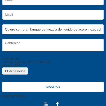
Solo admite
.rar/.zip/.jpg/.png/.gif/.doc/.xls/.pdf,
máximo 20M
Accesorios
MANDAR
CONTÁCTENOS