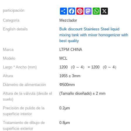
Share
Facebook
Pinterest
Mastodon
WhatsApp
X
participación
Categoría
Mezclador
English details
Bulk discount Stainless Steel liquid
mixing tank with mixer homogenizer with
best quality
Marca
LTPM CHINA
Modelo
MCL
Largo * Ancho (mm)
1200 （0 ～ 4） × 1200 （0 ～ 4）
Altura
1955 ± 3mm
Diámetro de alimentación
Φ500mm
Altura de la válvula (desde el
(Tamaño diseñado) ± 2 mm
suelo)
Precisión de pulido de la
0.2μm
superficie interior
Tratamiento de dibujo de
0.8μm
superficie exterior