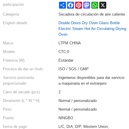
Share
Facebook
Pinterest
Mastodon
WhatsApp
X
participación
Categoría
Secadora de circulación de aire caliente
English details
Double Doors Dry Oven Glass Bottle
Electric Steam Hot Air Circulating Drying
Oven
Marca
LTPM CHINA
Modelo
CTC-0
Potencia (W)
Estándar
Proceso de dar un título
ISO / SGS / GMP
Servicio postventa
Ingenieros disponibles para dar servicio
proporcionado
a maquinaria en el extranjero
Carro de secado (pcs)
2
Dimensión (L * W * H)
Normal / personalizado
Peso
Normal / personalizado
Puerto
NINGBO
forma de pago
L/C, D/A, D/P, Western Union,