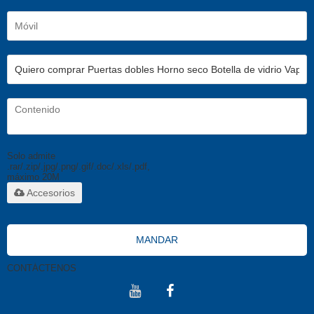
Solo admite
.rar/.zip/.jpg/.png/.gif/.doc/.xls/.pdf,
máximo 20M
Accesorios
MANDAR
CONTÁCTENOS