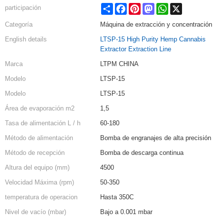
Share
Facebook
Pinterest
Mastodon
WhatsApp
X
participación
Categoría
Máquina de extracción y concentración
English details
LTSP-15 High Purity Hemp Cannabis
Extractor Extraction Line
Marca
LTPM CHINA
Modelo
LTSP-15
Modelo
LTSP-15
Área de evaporación m2
1,5
Tasa de alimentación L / h
60-180
Método de alimentación
Bomba de engranajes de alta precisión
Método de recepción
Bomba de descarga continua
Altura del equipo (mm)
4500
Velocidad Máxima (rpm)
50-350
temperatura de operacion
Hasta 350C
Nivel de vacío (mbar)
Bajo a 0.001 mbar