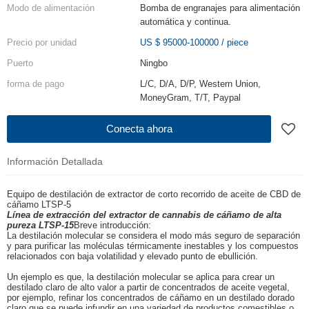
Modo de alimentación
Bomba de engranajes para alimentación
automática y continua.
Precio por unidad
US $ 95000-100000
/
piece
Puerto
Ningbo
forma de pago
L/C, D/A, D/P, Western Union,
MoneyGram, T/T, Paypal
Conecta ahora
Información Detallada
Equipo de destilación de extractor de corto recorrido de aceite de CBD de
cáñamo LTSP-5
Línea de extracción del extractor de cannabis de cáñamo de alta
pureza LTSP-15
Breve introducción:
La destilación molecular se considera el modo más seguro de separación
y para purificar las moléculas térmicamente inestables y los compuestos
relacionados con baja volatilidad y elevado punto de ebullición.
Un ejemplo es que, la destilación molecular se aplica para crear un
destilado claro de alto valor a partir de concentrados de aceite vegetal,
por ejemplo, refinar los concentrados de cáñamo en un destilado dorado
claro que se puede infundir en una variedad de productos comestibles o