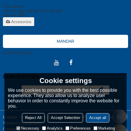
Solo admite
.rar/.zip/.jpg/.png/.gif/.doc/.xls/.pdf,
máximo 20M
Accesorios
MANDAR
CONTÁCTENOS
SUSCRIPCIÓN
Cookie settings
We use cookies to provide you with the best possible
experience. They also allow us to analyze user
behavior in order to constantly improve the website for
you.
Empresa
Noticias
Contacto
Problemas comunes
Noticia Privada
Reject All
Accept Selection
Accept all
Términos y Condiciones
Necessary
Analytics
Preferences
Marketing
Copyright © 2026
LeadTop Pharmaceutical Machinery Co., LTD
Support By