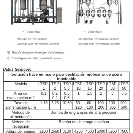
Datos técnicos:
Solución llave en mano para destilación molecular de acero
inoxidable
Modelo
LTSP-
LTSP-
LTSP-
LTSP-
LTSP-
LTSP-
LTSP-
LTSP-
1
2
5 5
10
15
20
30
50
Área de
0.1
0.2
0.5
1
1,5
2
3
5 5
evaporación m2
0.2
0.5
Tasa de
1-15
5-25
10-60
50-
60-
100-
100-
200-
alimentación L / h
120
180
200
300
500
Método de
Bomba de engranajes de alta precisión
alimentación
Método de
Bomba de descarga continua
recepción
Altura del equipo
2100
2650
3100
4250
4500
5000
6200
7500