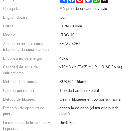
Categoría
Máquina de secado al vacío
English details
test
Marca
LTPM CHINA
Modelo
LTDG-10
Alimentación （sistema
380V / 50HZ
trifásico y de cinco cables）
El consumo de energía
46kw
Cantidad de agua de
≥15m3 / h (T≤25 ℃, P = 0.2-0.3Mpa)
enfriamiento
Material de la cámara
SUS304 / δ5mm
Caja de geometría
Tipo de barril horizontal
Método de bloqueo
Girar y bloquear el tipo por la manija
Dirección de apertura de
abrir a la derecha (el usuario puede
puerta
elegir)
La aspereza de la cámara y
Ra≤0.6μm
la puerta.