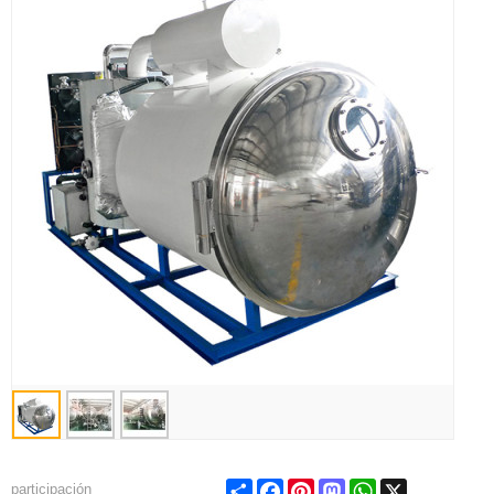
Share
Facebook
Pinterest
Mastodon
WhatsApp
X
participación