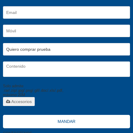
Solo admite
.rar/.zip/.jpg/.png/.gif/.doc/.xls/.pdf,
máximo 20M
Accesorios
MANDAR