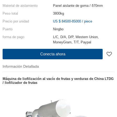
Material de aislamiento
Panel aislante de goma / δ70mm
Peso total
3800kg
Precio por unidad
US $ 84500-85000
/
piece
Puerto
Ningbo
forma de pago
L/C, D/A, D/P, Western Union,
MoneyGram, T/T, Paypal
Conecta ahora
Información Detallada
Máquina de liofilización al vacío de frutas y verduras de China LTDG
/ liofilizador de frutas