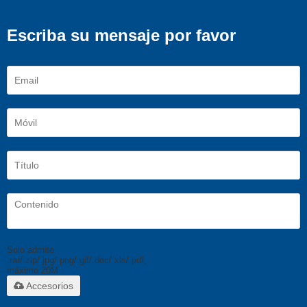
Escriba su mensaje por favor
Solo admite
.rar/.zip/.jpg/.png/.gif/.doc/.xls/.pdf,
máximo 20M
Accesorios