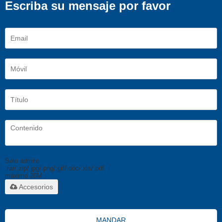
Escriba su mensaje por favor
Solo admite
.rar/.zip/.jpg/.png/.gif/.doc/.xls/.pdf,
máximo 20M
Accesorios
MANDAR