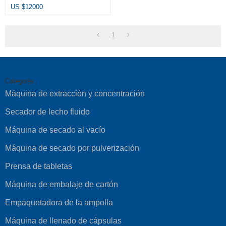
De Polvo 3D De Acero
US $
12000
Inoxidable
1
Categoría
Máquina de extracción y concentración
Secador de lecho fluido
Máquina de secado al vacío
Máquina de secado por pulverización
Prensa de tabletas
Máquina de embalaje de cartón
Empaquetadora de la ampolla
Máquina de llenado de cápsulas