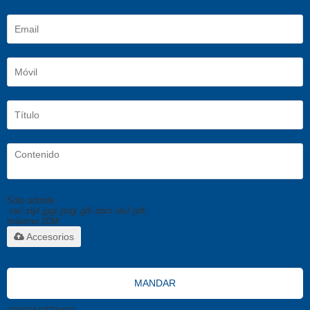
Solo admite
.rar/.zip/.jpg/.png/.gif/.doc/.xls/.pdf,
máximo 20M
Accesorios
MANDAR