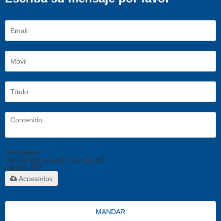
Solo admite
.rar/.zip/.jpg/.png/.gif/.doc/.xls/.pdf,
máximo 20M
Accesorios
MANDAR