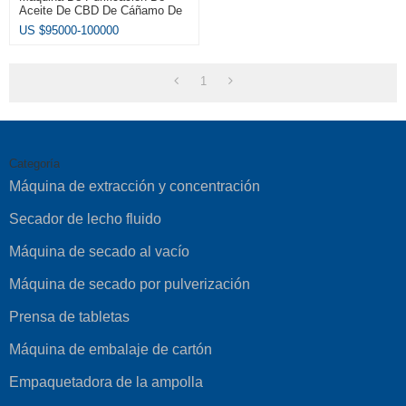
Aceite De CBD De Cáñamo De
Baja Temperatura LTSP-10
US $
95000-100000
1
Categoría
Máquina de extracción y concentración
Secador de lecho fluido
Máquina de secado al vacío
Máquina de secado por pulverización
Prensa de tabletas
Máquina de embalaje de cartón
Empaquetadora de la ampolla