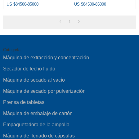
Liofilizador Liofilizador De
Frutas Secador De Vacío De
US $
84500-85000
US $
84500-85000
Secado Al Vacío Liofilizador
Alimentos
1
Categoría
Máquina de extracción y concentración
Secador de lecho fluido
Máquina de secado al vacío
Máquina de secado por pulverización
Prensa de tabletas
Máquina de embalaje de cartón
Empaquetadora de la ampolla
Máquina de llenado de cápsulas