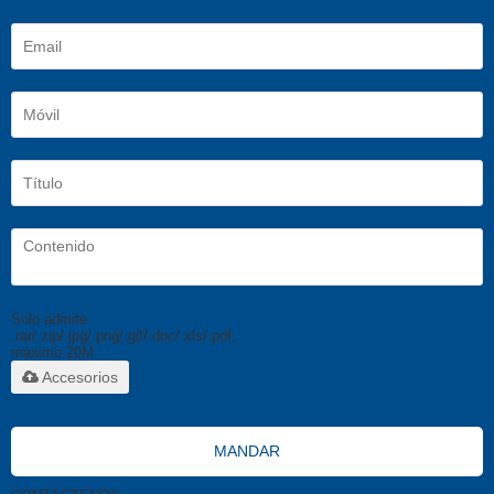
Solo admite
.rar/.zip/.jpg/.png/.gif/.doc/.xls/.pdf,
máximo 20M
Accesorios
MANDAR