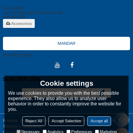
Solo admite
.rar/.zip/.jpg/.png/.gif/.doc/.xls/.pdf,
máximo 20M
Accesorios
MANDAR
CONTÁCTENOS
SUSCRIPCIÓN
Cookie settings
We use cookies to provide you with the best possible
experience. They also allow us to analyze user
behavior in order to constantly improve the website for
you.
Empresa
Noticias
Contacto
Problemas comunes
Noticia Privada
Reject All
Accept Selection
Accept all
Términos y Condiciones
Necessary
Analytics
Preferences
Marketing
Copyright © 2026
LeadTop Pharmaceutical Machinery Co., LTD
Support By