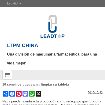
Español
LTPM CHINA
Una división de maquinaria farmacéutica, para una
vida mejor
10 sencillos pasos para limpiar su tableta
Share
Facebook
Pinterest
Mastodon
WhatsApp
X
2019/10/22
Nada puede ralentizar la producción como un equipo que funciona