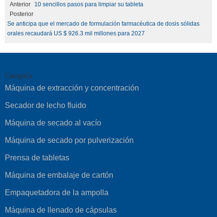
Anterior
10 sencillos pasos para limpiar su tableta
Posterior
Se anticipa que el mercado de formulación farmacéutica de dosis sólidas
orales recaudará US $ 926.3 mil millones para 2027
Categoría
Máquina de extracción y concentración
Secador de lecho fluido
Máquina de secado al vacío
Máquina de secado por pulverización
Prensa de tabletas
Máquina de embalaje de cartón
Empaquetadora de la ampolla
Máquina de llenado de cápsulas