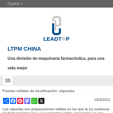
Español
LTPM CHINA
Una división de maquinaria farmacéutica, para una
vida mejor
Formas sólidas de dosificación: cápsulas
Share
Facebook
Pinterest
Mastodon
WhatsApp
X
2019/10/21
Las cápsulas son preparaciones sólidas en las que la (s) sustancia