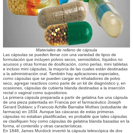
Materiales de relleno de cápsula
Las cápsulas se pueden llenar con una variedad de tipos de
formulación que incluyen polvos secos, semisólidos, líquidos no
acuosos y otras formas de dosificación, como perlas, mini tabletas
e incluso mini cápsulas, la mayoría de las cuales están destinadas
a la administración oral. También hay aplicaciones especiales,
como cápsulas que se pueden cargar en inhaladores de polvo
seco, agregar reactivos como parte de un kit de diagnóstico y, en
ocasiones, cápsulas de cubierta blanda destinadas a la inserción
rectal o vaginal como supositorios.
La primera cápsula preparada a partir de gelatina fue una cápsula
de una pieza patentada en Francia por el farmacéutico Joseph
Gerard Dublanc y Francois Achille Barnabe Mothes (estudiante de
farmacia) en 1834. Aunque las cáscaras de estas primeras
cápsulas no estaban plastificadas, es probable que tales cápsulas
se clasifiquen hoy como cápsulas de gelatina blanda basadas en la
forma, el contenido y otras características.
En 1848, James Murdock inventó la cápsula telescópica de dos