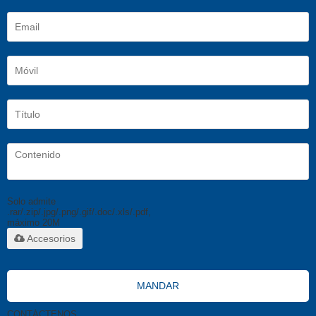
Solo admite
.rar/.zip/.jpg/.png/.gif/.doc/.xls/.pdf,
máximo 20M
Accesorios
MANDAR
CONTÁCTENOS