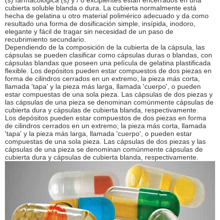
(s) farmacológica (s) y / o excipientes están encerrados en una
cubierta soluble blanda o dura. La cubierta normalmente está
hecha de gelatina u otro material polimérico adecuado y da como
resultado una forma de dosificación simple, insípida, inodoro,
elegante y fácil de tragar sin necesidad de un paso de
recubrimiento secundario.
Dependiendo de la composición de la cubierta de la cápsula, las
cápsulas se pueden clasificar como cápsulas duras o blandas, con
cápsulas blandas que poseen una película de gelatina plastificada
flexible. Los depósitos pueden estar compuestos de dos piezas en
forma de cilindros cerrados en un extremo; la pieza más corta,
llamada 'tapa' y la pieza más larga, llamada 'cuerpo', o pueden
estar compuestas de una sola pieza. Las cápsulas de dos piezas y
las cápsulas de una pieza se denominan comúnmente cápsulas de
cubierta dura y cápsulas de cubierta blanda, respectivamente.
Los depósitos pueden estar compuestos de dos piezas en forma
de cilindros cerrados en un extremo; la pieza más corta, llamada
'tapa' y la pieza más larga, llamada 'cuerpo', o pueden estar
compuestas de una sola pieza. Las cápsulas de dos piezas y las
cápsulas de una pieza se denominan comúnmente cápsulas de
cubierta dura y cápsulas de cubierta blanda, respectivamente.