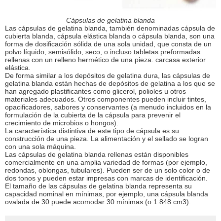
Cápsulas de gelatina blanda
Las cápsulas de gelatina blanda, también denominadas cápsula de
cubierta blanda, cápsula elástica blanda o cápsula blanda, son una
forma de dosificación sólida de una sola unidad, que consta de un
polvo líquido, semisólido, seco, o incluso tabletas preformadas
rellenas con un relleno hermético de una pieza. carcasa exterior
elástica.
De forma similar a los depósitos de gelatina dura, las cápsulas de
gelatina blanda están hechas de depósitos de gelatina a los que se
han agregado plastificantes como glicerol, polioles u otros
materiales adecuados. Otros componentes pueden incluir tintes,
opacificadores, sabores y conservantes (a menudo incluidos en la
formulación de la cubierta de la cápsula para prevenir el
crecimiento de microbios o hongos).
La característica distintiva de este tipo de cápsula es su
construcción de una pieza. La alimentación y el sellado se logran
con una sola máquina.
Las cápsulas de gelatina blanda rellenas están disponibles
comercialmente en una amplia variedad de formas (por ejemplo,
redondas, oblongas, tubulares). Pueden ser de un solo color o de
dos tonos y pueden estar impresas con marcas de identificación.
El tamaño de las cápsulas de gelatina blanda representa su
capacidad nominal en mínimas, por ejemplo, una cápsula blanda
ovalada de 30 puede acomodar 30 mínimas (o 1.848 cm3).