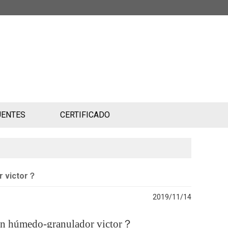
UENTES
CERTIFICADO
r victor？
2019/11/14
n en húmedo-granulador victor？