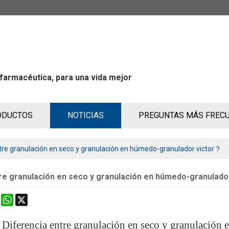
 farmacéutica, para una vida mejor
ODUCTOS
NOTICIAS
PREGUNTAS MÁS FREC
tre granulación en seco y granulación en húmedo-granulador victor？
re granulación en seco y granulación en húmedo-granulado
k
erest
Mastodon
WhatsApp
X
Diferencia entre granulación en seco y granulació