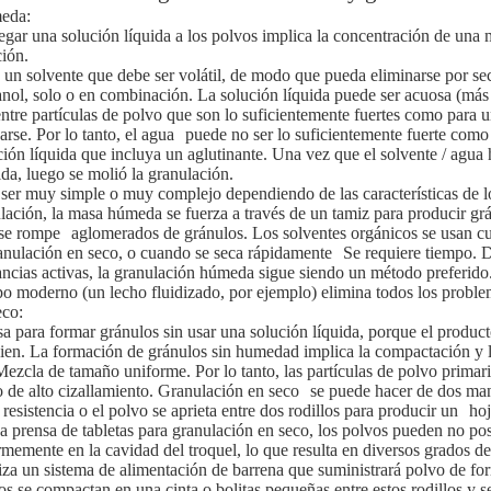
eda:
egar una solución líquida a los polvos implica la concentración de una 
ción.
e un solvente que debe ser volátil, de modo que pueda eliminarse por sec
nol, solo o en combinación. La solución líquida puede ser acuosa (más
entre partículas de polvo que son lo suficientemente fuertes como para u
se. Por lo tanto, el agua
puede no ser lo suficientemente fuerte como 
ción líquida que incluya un aglutinante. Una vez que el solvente / agua 
da, luego se molió la granulación.
ser muy simple o muy complejo dependiendo de las características de lo
ación, la masa húmeda se fuerza a través de un tamiz para producir g
 se rompe
aglomerados de gránulos. Los solventes orgánicos se usan c
granulación en seco, o cuando se seca rápidamente
Se requiere tiempo. D
ncias activas, la granulación húmeda sigue siendo un método preferido. 
uipo moderno (un lecho fluidizado, por ejemplo) elimina todos los prob
eco:
sa para formar gránulos sin usar una solución líquida, porque el produc
en. La formación de gránulos sin humedad implica la compactación y la
Mezcla de tamaño uniforme. Por lo tanto, las partículas de polvo primari
o de alto cizallamiento. Granulación en seco
se puede hacer de dos man
a resistencia o el polvo se aprieta entre dos rodillos para producir un
hoj
 prensa de tabletas para granulación en seco, los polvos pueden no pose
rmemente en la cavidad del troquel, lo que resulta en diversos grados de
iza un sistema de alimentación de barrena que suministrará polvo de fo
os se compactan en una cinta o bolitas pequeñas entre estos rodillos y s