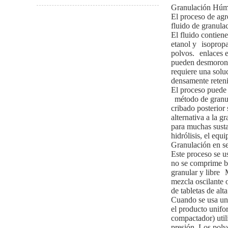
Granulación Húm
El proceso de agr
fluido de granula
El fluido contien
etanol y
isopropa
polvos.
enlaces 
pueden desmoronar
requiere una solu
densamente reteni
El proceso puede 
método de granul
cribado posterior
alternativa a la 
para muchas susta
hidrólisis, el eq
Granulación en s
Este proceso se u
no se comprime bi
granular y libre
mezcla oscilante 
de tabletas de alt
Cuando se usa una
el producto unifo
compactador) util
presión. Los polv