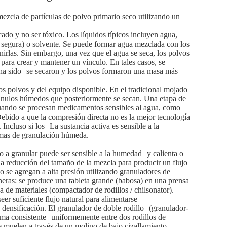
mezcla de partículas de polvo primario seco utilizando un
ado y no ser tóxico. Los líquidos típicos incluyen agua,
 segura) o solvente. Se puede formar agua mezclada con los
nirlas. Sin embargo, una vez que el agua se seca, los polvos
para crear y mantener un vínculo. En tales casos, se
ha sido
se secaron y los polvos formaron una masa más
s polvos y del equipo disponible. En el tradicional mojado
ránulos húmedos que posteriormente se secan. Una etapa de
uando se procesan medicamentos sensibles al agua, como
ebido a que la compresión directa no es la mejor tecnología
Incluso si los
La sustancia activa es sensible a la
lemas de granulación húmeda.
to a granular puede ser sensible a la humedad
y calienta o
 reducción del tamaño de la mezcla para producir un flujo
o se agregan a alta presión utilizando granuladores de
eras: se produce una tableta grande (babosa) en una prensa
a de materiales (compactador de rodillos / chilsonator).
er suficiente flujo natural para alimentarse
 densificación. El granulador de doble rodillo
(granulador-
rma consistente
uniformemente entre dos rodillos de
e muelen a través de un molino de bajo cizallamiento.