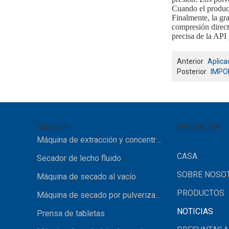
Cuando el product
Finalmente, la gr
compresión direct
precisa de la API
Anterior
Aplica
Posterior
IMPO
Categoría
NAVEGACIÓN
Máquina de extracción y concentración
CASA
Secador de lecho fluido
SOBRE NOSO
Máquina de secado al vacío
PRODUCTOS
Máquina de secado por pulverización
NOTICIAS
Prensa de tabletas