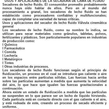
USOS Y APLICACIONES DE LA SECADORA DE CAMA DE FLUIDO
Secadores de lecho fluido. El consumidor promedio probablemente
nunca haya oído hablar de ellos. Pero en el mundo del
procesamiento a granel, los secadores de lecho fluido se han
establecido como procesadores confiables y multifuncionales;
capaz de completar una variedad de tareas críticas.
Usos y aplicaciones del secador de lecho fluido Válvula cinemática
general
Los secadores de lecho fluido, como su nombre lo indica, se
utilizan para secar materiales como gránulos, tabletas, polvos,
fertilizantes y plásticos. Son particularmente populares en industrias
de producción como:
l
Químico
l
Farmacéutico
l
Comida
l
Lechería
l
Metalúrgico
l
Tintes
l
Otras industrias de procesos.
Los secadores de lecho fluido funcionan según el principio de
fluidización, un proceso en el cual se introduce gas caliente o aire
en los espacios entre partículas sólidas. Las fuerzas hacia arriba
sobre las partículas aumentan a medida que aumenta la velocidad
del aire, lo que hace que igualen las fuerzas gravitacionales a
continuación.
Ahora existe un estado de fluidización a medida que las partículas
se suspenden en lo que parece ser un lecho de líquido hirviendo.
Cada partícula está en contacto directo con el gas caliente o el aire,
y está rodeada de este, creando un proceso de secado eficiente y
uniforme.