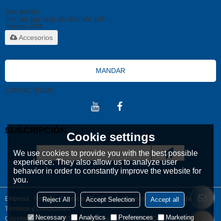
Solo admite
.rar/.zip/.jpg/.png/.gif/.doc/.xls/.pdf,
máximo 20M
Accesorios
MANDAR
CONTÁCTENOS
SUSCRIPCIÓN
Cookie settings
We use cookies to provide you with the best possible
experience. They also allow us to analyze user
behavior in order to constantly improve the website for
you.
Empresa
Noticias
Contacto
Problemas comunes
Noticia Privada
Reject All
Accept Selection
Accept all
Términos y Condiciones
Necessary
Analytics
Preferences
Marketing
Copyright © 2026
LeadTop Pharmaceutical Machinery Co., LTD
Support By