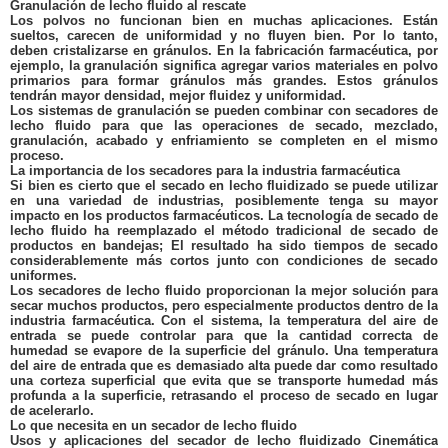
Granulación de lecho fluido al rescate
Los polvos no funcionan bien en muchas aplicaciones. Están
sueltos, carecen de uniformidad y no fluyen bien. Por lo tanto,
deben cristalizarse en gránulos. En la fabricación farmacéutica, por
ejemplo, la granulación significa agregar varios materiales en polvo
primarios para formar gránulos más grandes. Estos gránulos
tendrán mayor densidad, mejor fluidez y uniformidad.
Los sistemas de granulación se pueden combinar con secadores de
lecho fluido para que las operaciones de secado, mezclado,
granulación, acabado y enfriamiento se completen en el mismo
proceso.
La importancia de los secadores para la industria farmacéutica
Si bien es cierto que el secado en lecho fluidizado se puede utilizar
en una variedad de industrias, posiblemente tenga su mayor
impacto en los productos farmacéuticos. La tecnología de secado de
lecho fluido ha reemplazado el método tradicional de secado de
productos en bandejas; El resultado ha sido tiempos de secado
considerablemente más cortos junto con condiciones de secado
uniformes.
Los secadores de lecho fluido proporcionan la mejor solución para
secar muchos productos, pero especialmente productos dentro de la
industria farmacéutica. Con el sistema, la temperatura del aire de
entrada se puede controlar para que la cantidad correcta de
humedad se evapore de la superficie del gránulo. Una temperatura
del aire de entrada que es demasiado alta puede dar como resultado
una corteza superficial que evita que se transporte humedad más
profunda a la superficie, retrasando el proceso de secado en lugar
de acelerarlo.
Lo que necesita en un secador de lecho fluido
Usos y aplicaciones del secador de lecho fluidizado Cinemática