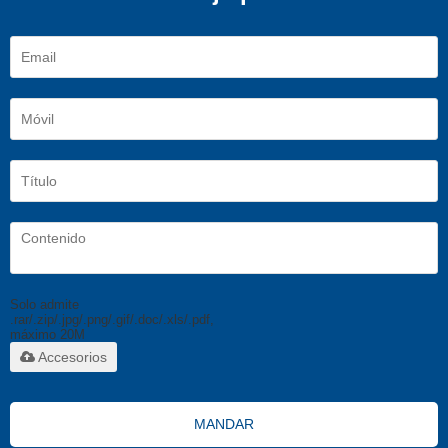
Solo admite
.rar/.zip/.jpg/.png/.gif/.doc/.xls/.pdf,
máximo 20M
Accesorios
MANDAR