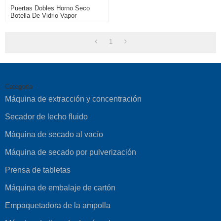
Puertas Dobles Horno Seco
Botella De Vidrio Vapor
Eléctrico Aire Caliente Horno De
Secado Circulante
1
Categoría
Máquina de extracción y concentración
Secador de lecho fluido
Máquina de secado al vacío
Máquina de secado por pulverización
Prensa de tabletas
Máquina de embalaje de cartón
Empaquetadora de la ampolla